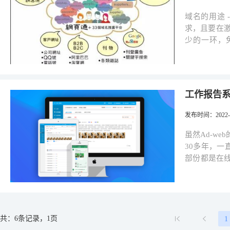
一张办公台、一张椅及网络设
再上一层楼的宣传平台， "通讯录
施服务，包
而"网页通
域名的用途 -易于与市
有影视功能的
台。但当说到工作
求，且要在
告(ERP)
少的一环，免
的！ 这次我们引用了A0模版，也就是“李哥网志”作为示范，他有网页通号:
web"就是
ellis ，也
的行业范围。 我们现在拥有的31个行业主域名，除有中国及香港
页，方便用户在手机和
外，更有顶级
机网页版，
与世界接轨。 以中国域名specialies.cn(专门事业)为例，可以衍生出会
工作报告系
布导展示，形
专科的子域名ht
台。这是一
份，再配合官网主
发布时间
：2022-0
否要调节了。 目前"网页通"除了A0模版外，还有A1模版。A1模版是在
名 -域名捆绑使用 你可能会问自己已有域名或客户都不懂英文，连字母都说
础下，加入
不准，那怎去发挥"Ad
虽然Ad-w
们"里面，还
是其中一种
30多年，一直坚守以
之下，仍然没有感觉到过时！ 
域名与Ad
部份都是在
在"网页通
15018970
有机玻璃制
用能力，让
http://micro.advertisin
随着现在经
竞争，可以将
会是双重的
便达到到双赢局面。 如下是我们为商家开发过
家看了视频
或个人与我
共：6条记录，1页
1