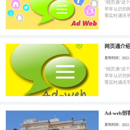
"网页通"
早年认识的网上
等实时通讯
来的，左方
表着永恒不息的通讯概念！ 我们由
人敏感，当
作及生活里，
网页通介
页通讯"的
通"服务器
发布时间
：2022-0
的联机而进行交流讯息； 我们自行开发
个层面操作
"网页通"
好用，不涉
早年认识的网上
管理人，虽
等实时通讯
作人员使用
来的，左方
定的工作，
表着永恒不息的通讯概念！ 我们由
性更强，将来更可发展
人敏感，当
果计算机一直
作及生活里，
Ad-web创
们的热门话题
页通讯"的
的第三方应用软件。 既然我们花了这么多心思在
通"服务器
发布时间
：2022-0
商业域名支
的联机而进行交流讯息； 我们自行开发