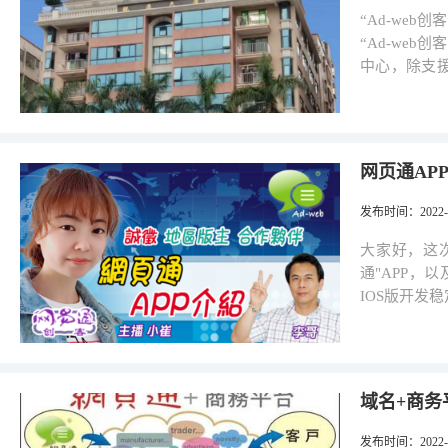
创意去应用
个层面操作
“Ad-we
多人使用，藉此带动经济效益
好用，不涉
“Ad-we
投资及发展
管理人，虽
中心，除支援“Ad-web”
保市场的认
作人员使用
固定物业的支
于2010年
定的工作，
方的会员， 他们可以以短期租赁方式租用办公地方及搞活动，基于以上的便
名称已分别
性更强，将来更可发展
利，促进及加强与广东
在申办当中
果计算机一直
web创客”是
网页通AP
们的热门话题
cafe），国内的商学
的第三方应用软件。 既然我们花了这么多心思在
出具有客房
发布时间
：2022-0
商业域名支
会员举行小型的
创意去应用
理念，且以网
大家好，这次
多人使用，藉此带动经济效益
配套介绍： 1. 写字楼设施：商住两用，有电梯、楼下有绿化地及停车位; 2.
通"APP，以
投资及发展
公共区域: 有电工及保洁工负责
IOS版开发
保市场的认
闲公园、版画基地及高尔夫
版本先行一步，
于2010年
M338、M287、
可以用“电子
名称已分别
基本装修，
定时更新。 现在市面有很多通讯APP，功能都有不错的表现，但事实上它们
在申办当中
桌椅，会客空间，独立房间等
与"网页通"
域名+商务
育、IT、培训、研发等行业 49平
础， 大家可以通过网址找到对方交谈，从而带动商务交流。在网页通的几大
我们安排了
功能里面，"
发布时间
：2022-0